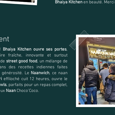
Bhaiya Kitchen
en beauté. Merci 
ent
 !
Bhaiya Kitchen ouvre ses portes
,
ire fraîche, innovante et surtout
e de
street good food
, un mélange de
ans des recettes indiennes faites
e générosité. Le
Naanwich
, ce naan
i
effiloché cuit 12 heures, ouvre le
owls
, parfaits pour un repas complet,
eux
Naan
Choco’Coco.