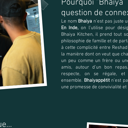
Pourquoi “Bhaiya”
question de conne
Le nom
Bhaiya
n’est pas juste 
En Inde,
on l’utilise pour dési
Bhaiya Kitchen, il prend tout so
philosophie de famille et de pa
à cette complicité entre Reshad
la manière dont on veut que chaq
un peu comme un frère ou une 
amis, autour d’un bon repas
respecte, on se régale, et
ensemble.
Bhaiyappétit
n’est pa
une promesse de convivialité et
nue…